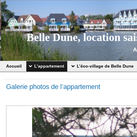
Belle Dune, location sa
A
Accueil
L’appartement
L’éco-village de Belle Dune
Galerie photos de l’appartement