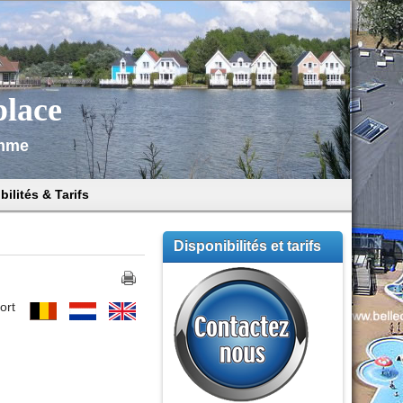
place
omme
ilités & Tarifs
Disponibilités et tarifs
ort