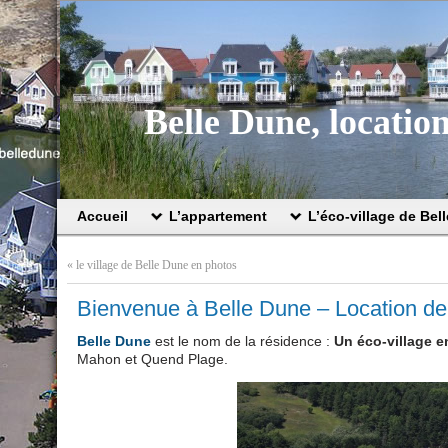
Belle Dune, locatio
Accueil
L’appartement
L’éco-village de Bel
«
le village de Belle Dune en photos
Bienvenue à Belle Dune – Location de
Belle Dune
est le nom de la résidence :
Un éco-village e
Mahon et Quend Plage.