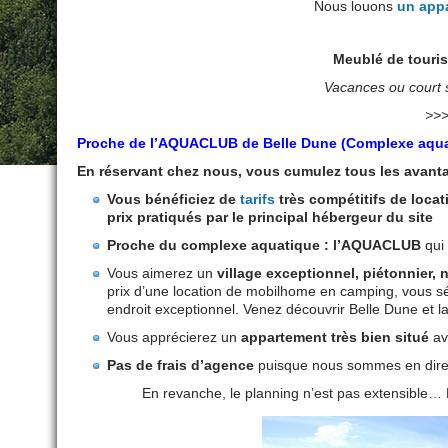
Nous louons
un appa
Meublé de tour
Vacances ou court s
>>>
Proche de
l’
AQUACLUB
de Belle Dune
(Complexe aquat
En réservant chez nous, vous cumulez tous les avant
Vous bénéficiez de
tarifs
très compétitifs de locat
prix pratiqués par le principal hébergeur du site
Proche du complexe aquatique : l’AQUACLUB
qui 
Vous aimerez un
village exceptionnel, piétonnier, 
prix d’une location de mobilhome en camping, vous s
endroit exceptionnel. Venez découvrir Belle Dune et l
Vous apprécierez un
appartement très bien situé
av
Pas de frais d’agence
puisque nous sommes en direct
En revanche, le planning n’est pas extensible… F